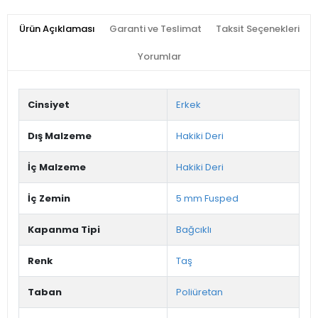
Ürün Açıklaması
Garanti ve Teslimat
Taksit Seçenekleri
Yorumlar
Cinsiyet
Erkek
Dış Malzeme
Hakiki Deri
İç Malzeme
Hakiki Deri
İç Zemin
5 mm Fusped
Kapanma Tipi
Bağcıklı
Renk
Taş
Taban
Poliüretan