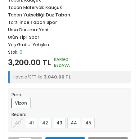
Taban:
Kauçuk
Taban Materyali:
Kauçuk
Taban Yüksekliği:
Düz Taban
Tarz:
İnce Taban Spor
Ürün Durumu:
Yeni
Ürün Tipi:
Spor
Yaş Grubu:
Yetişkin
Stok:
6
KARGO
3,200.00 TL
BEDAVA
Havale/EFT ile
3,040.00 TL
Renk:
Vizon
Beden:
40
41
42
43
44
45