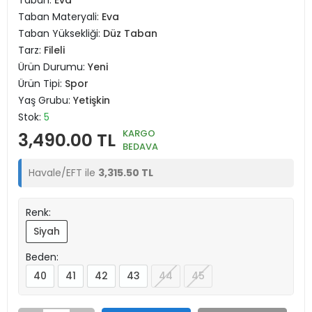
Taban:
Eva
Taban Materyali:
Eva
Taban Yüksekliği:
Düz Taban
Tarz:
Fileli
Ürün Durumu:
Yeni
Ürün Tipi:
Spor
Yaş Grubu:
Yetişkin
Stok:
5
KARGO
3,490.00 TL
BEDAVA
Havale/EFT ile
3,315.50 TL
Renk:
Siyah
Beden:
40
41
42
43
44
45