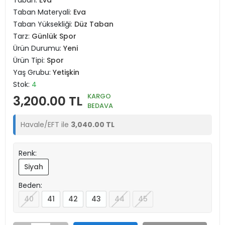
Taban:
Eva
Taban Materyali:
Eva
Taban Yüksekliği:
Düz Taban
Tarz:
Günlük Spor
Ürün Durumu:
Yeni
Ürün Tipi:
Spor
Yaş Grubu:
Yetişkin
Stok:
4
KARGO
3,200.00 TL
BEDAVA
Havale/EFT ile
3,040.00 TL
Renk:
Siyah
Beden:
40
41
42
43
44
45