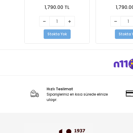
1,790.00 TL
1,790.0
Stokta Yok
Stokta 
Hızlı Teslimat
Siparişleriniz en kısa sürede elinize
ulaşır.