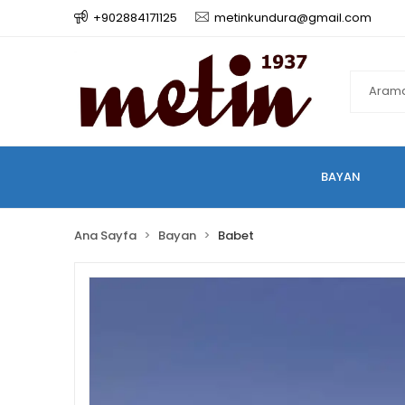
+902884171125
metinkundura@gmail.com
BAYAN
Ana Sayfa
Bayan
Babet