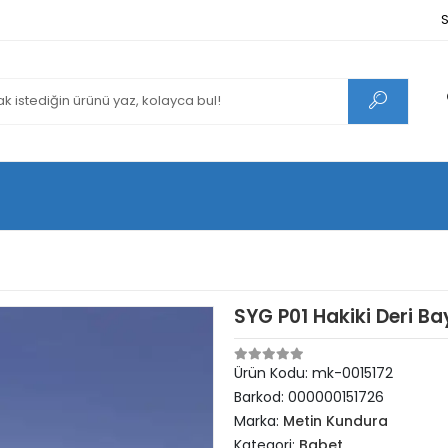
S
SYG P01 Hakiki Deri B
Ürün Kodu:
mk-0015172
Barkod:
000000151726
Marka:
Metin Kundura
Kategori:
Babet