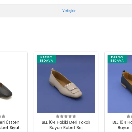
Yetişkin
KARGO
KARGO
BEDAVA
BEDAVA
Deri Üstten
BLL 104 Hakiki Deri Tokalı
BLL 104 Hakik
abet Siyah
Bayan Babet Bej
Bayan 