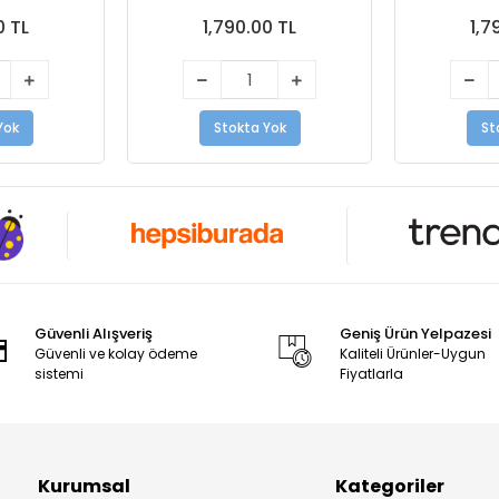
0 TL
1,790.00 TL
1,7
Yok
Stokta Yok
St
Güvenli Alışveriş
Geniş Ürün Yelpazesi
Güvenli ve kolay ödeme
Kaliteli Ürünler-Uygun
sistemi
Fiyatlarla
Kurumsal
Kategoriler