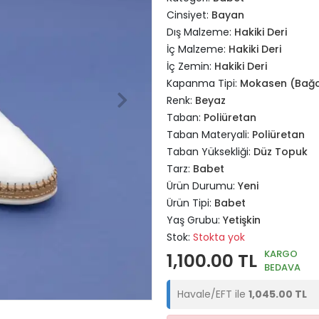
Cinsiyet:
Bayan
Dış Malzeme:
Hakiki Deri
İç Malzeme:
Hakiki Deri
İç Zemin:
Hakiki Deri
Kapanma Tipi:
Mokasen (Bağc
Renk:
Beyaz
Taban:
Poliüretan
Taban Materyali:
Poliüretan
Taban Yüksekliği:
Düz Topuk
Tarz:
Babet
Ürün Durumu:
Yeni
Ürün Tipi:
Babet
Yaş Grubu:
Yetişkin
Stok:
Stokta yok
KARGO
1,100.00 TL
BEDAVA
Havale/EFT ile
1,045.00 TL