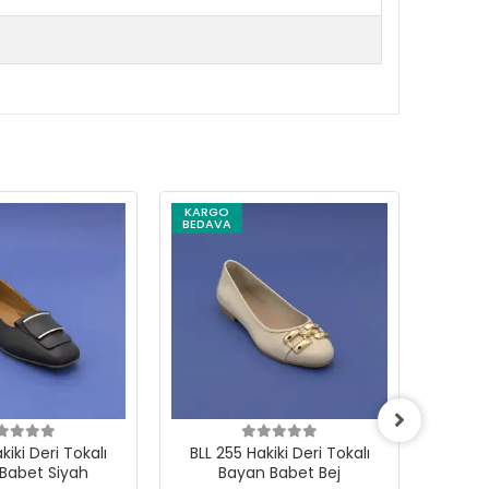
KARGO
KARG
BEDAVA
BEDAV
i Deri Tokalı
BLL 255 Hakiki Deri Tokalı
OKR 2341
Babet Siyah
Bayan Babet Bej
Ba