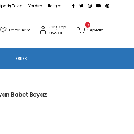
ipariş Takip
Yardım
İletişim
0
Giriş Yap
Favorilerim
Sepetim
Üye Ol
ERKEK
ayan Babet Beyaz