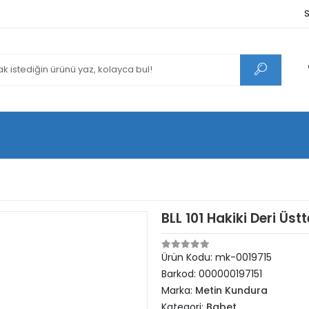
S
BLL 101 Hakiki Deri Üs
Ürün Kodu:
mk-0019715
Barkod:
000000197151
Marka:
Metin Kundura
Kategori:
Babet