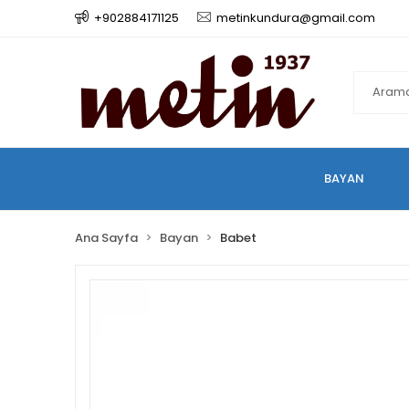
+902884171125
metinkundura@gmail.com
BAYAN
Ana Sayfa
Bayan
Babet