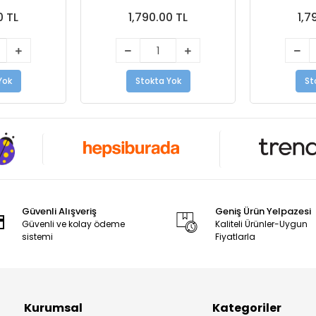
0 TL
1,790.00 TL
1,7
Yok
Stokta Yok
St
Güvenli Alışveriş
Geniş Ürün Yelpazesi
Güvenli ve kolay ödeme
Kaliteli Ürünler-Uygun
sistemi
Fiyatlarla
Kurumsal
Kategoriler