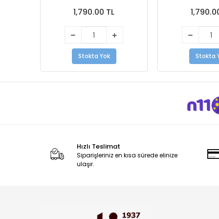
1,790.00 TL
1,790.0
Stokta Yok
Stokta 
Hızlı Teslimat
Siparişleriniz en kısa sürede elinize
ulaşır.