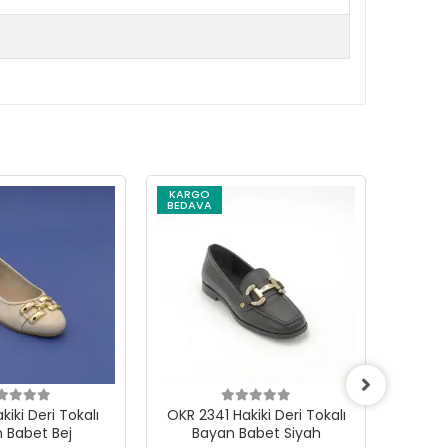
KARGO
KARG
BEDAVA
BEDAV
kiki Deri Tokalı
OKR 2341 Hakiki Deri Tokalı
SYG P01
 Babet Bej
Bayan Babet Siyah