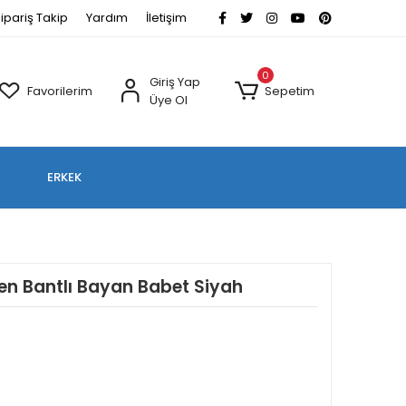
ipariş Takip
Yardım
İletişim
0
Giriş Yap
Favorilerim
Sepetim
Üye Ol
ERKEK
tten Bantlı Bayan Babet Siyah