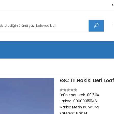
S
ESC 111 Hakiki Deri L
Ürün Kodu:
mk-0015114
Barkod:
000000151146
Marka:
Metin Kundura
Kategori:
Babet