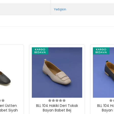
Yetişkin
KARGO
KARGO
BEDAVA
BEDAVA
Deri Üstten
BLL 104 Hakiki Deri Tokalı
BLL 104 Hakik
abet Siyah
Bayan Babet Bej
Bayan 