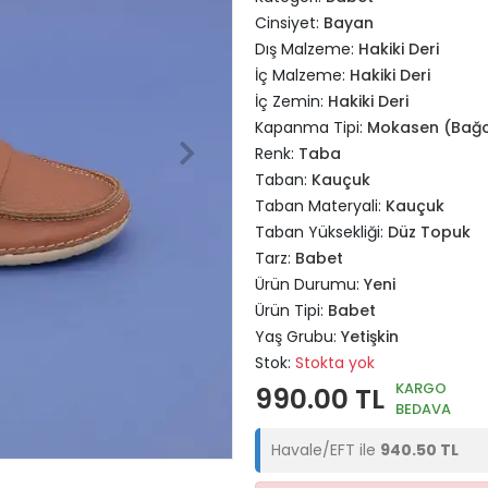
Cinsiyet:
Bayan
Dış Malzeme:
Hakiki Deri
İç Malzeme:
Hakiki Deri
İç Zemin:
Hakiki Deri
Kapanma Tipi:
Mokasen (Bağc
Renk:
Taba
Taban:
Kauçuk
Taban Materyali:
Kauçuk
Taban Yüksekliği:
Düz Topuk
Tarz:
Babet
Ürün Durumu:
Yeni
Ürün Tipi:
Babet
Yaş Grubu:
Yetişkin
Stok:
Stokta yok
KARGO
990.00 TL
BEDAVA
Havale/EFT ile
940.50 TL