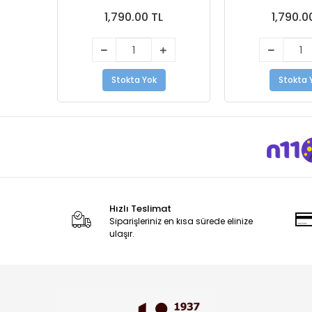
1,790.00 TL
1,790.0
Stokta Yok
Stokta 
Hızlı Teslimat
Siparişleriniz en kısa sürede elinize
ulaşır.