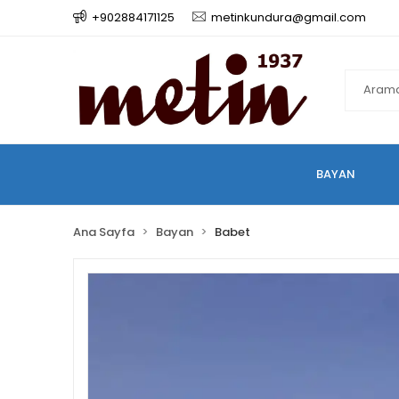
+902884171125
metinkundura@gmail.com
BAYAN
Ana Sayfa
Bayan
Babet