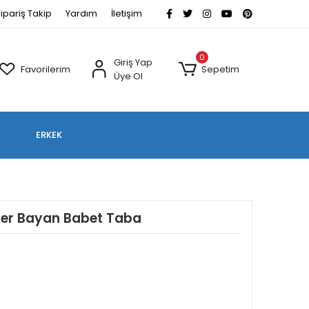
ipariş Takip
Yardım
İletişim
0
Giriş Yap
Favorilerim
Sepetim
Üye Ol
ERKEK
oafer Bayan Babet Taba