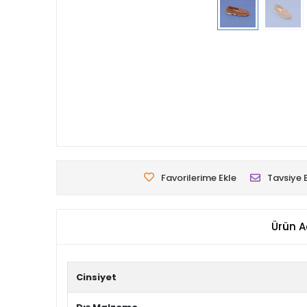
Favorilerime Ekle
Tavsiye 
Ürün A
Cinsiyet