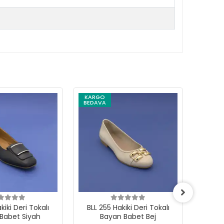
KARGO
KARG
BEDAVA
BEDAV
i Deri Tokalı
BLL 255 Hakiki Deri Tokalı
OKR 2341
Babet Siyah
Bayan Babet Bej
Ba