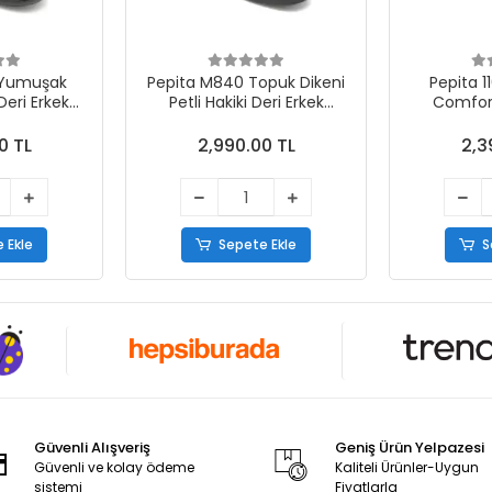
 Yumuşak
Pepita M840 Topuk Dikeni
Pepita 1
Deri Erkek
Petli Hakiki Deri Erkek
Comfort
 Ayakkabı
Comfort Ayakkabı Siyah
Ayak
h
0 TL
2,990.00 TL
2,3
 Ekle
Sepete Ekle
S
Güvenli Alışveriş
Geniş Ürün Yelpazesi
Güvenli ve kolay ödeme
Kaliteli Ürünler-Uygun
sistemi
Fiyatlarla