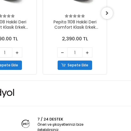
108 Hakiki Deri
Pepita 1108 Hakiki Deri
Pep
 Klasik Erkek
Comfort Klasik Erkek
Com
kabı Kahve
Ayakkabı Siyah
90.00 TL
2,390.00 TL
epete Ekle
Sepete Ekle
7 / 24 DESTEK
Öneri ve şikayetlerinizi bize
iletebilirsiniz.