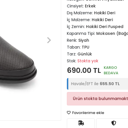
Cinsiyet:
Erkek
Dış Malzeme:
Hakiki Deri
İç Malzeme:
Hakiki Deri
İç Zemin:
Hakiki Deri Fusped
Kapanma Tipi:
Mokasen (Bağc
Renk:
Siyah
Taban:
TPU
Tarz:
Günlük
Stok:
Stokta yok
KARGO
690.00 TL
BEDAVA
Havale/EFT ile
655.50 TL
Ürün stokta bulunmamakt
Favorilerime ekle