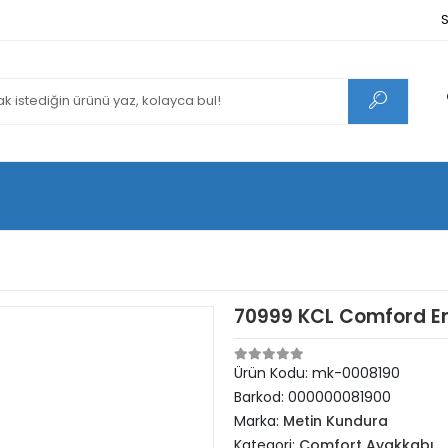
S
70999 KCL Comford Er
Ürün Kodu:
mk-0008190
Barkod:
000000081900
Marka:
Metin Kundura
Kategori:
Comfort Ayakkabı