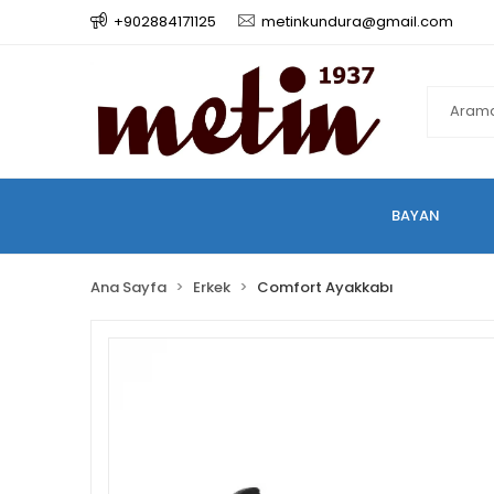
+902884171125
metinkundura@gmail.com
BAYAN
Ana Sayfa
Erkek
Comfort Ayakkabı