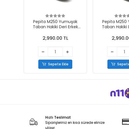
Pepita M250 Yumuşak
Pepita M250
Taban Hakiki Deri Erkek
Taban Hakiki 
Comfort Erkek Ayakkabı
Comfort Erkek
Taba
Siya
2,990.00 TL
2,990.0
Sepete Ekle
Sepete
Hızlı Teslimat
Siparişleriniz en kısa sürede elinize
ulaşır.