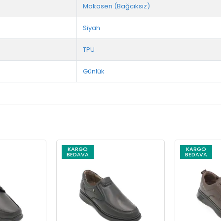
Mokasen (Bağcıksız)
Siyah
TPU
Günlük
KARGO
KARGO
BEDAVA
BEDAVA