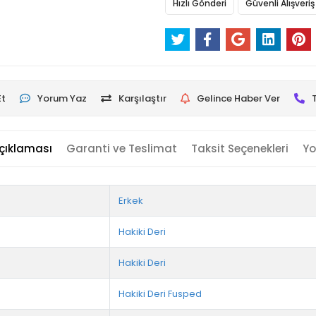
Hızlı Gönderi
Güvenli Alışveriş
Et
Yorum Yaz
Karşılaştır
Gelince Haber Ver
çıklaması
Garanti ve Teslimat
Taksit Seçenekleri
Yo
Erkek
Hakiki Deri
Hakiki Deri
Hakiki Deri Fusped