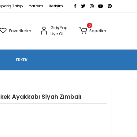
ipariş Takip
Yardım
İletişim
0
Giriş Yap
Favorilerim
Sepetim
Üye Ol
ERKEK
kek Ayakkabı Siyah Zımbalı