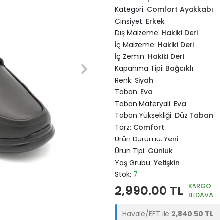
Kategori:
Comfort Ayakkabı
Cinsiyet:
Erkek
Dış Malzeme:
Hakiki Deri
İç Malzeme:
Hakiki Deri
İç Zemin:
Hakiki Deri
Kapanma Tipi:
Bağcıklı
Renk:
Siyah
Taban:
Eva
Taban Materyali:
Eva
Taban Yüksekliği:
Düz Taban
Tarz:
Comfort
Ürün Durumu:
Yeni
Ürün Tipi:
Günlük
Yaş Grubu:
Yetişkin
Stok:
7
KARGO
2,990.00 TL
BEDAVA
Havale/EFT ile
2,840.50 TL