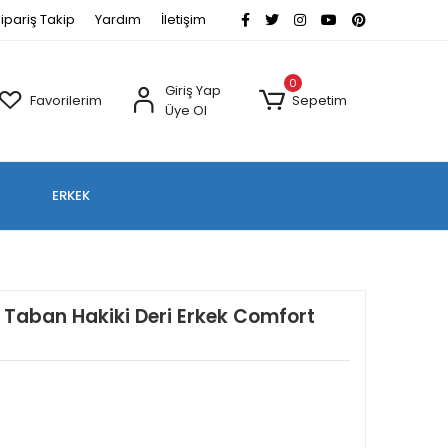
ipariş Takip
Yardım
İletişim
0
Giriş Yap
Favorilerim
Sepetim
Üye Ol
ERKEK
Taban Hakiki Deri Erkek Comfort