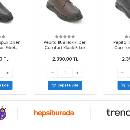
puk Dikeni
Pepita 1108 Hakiki Deri
Pepita 1
eri Erkek
Comfort Klasik Erkek
Comfort
abı Siyah
Ayakkabı Kahve
Ayak
0 TL
2,390.00 TL
2,3
 Ekle
Sepete Ekle
S