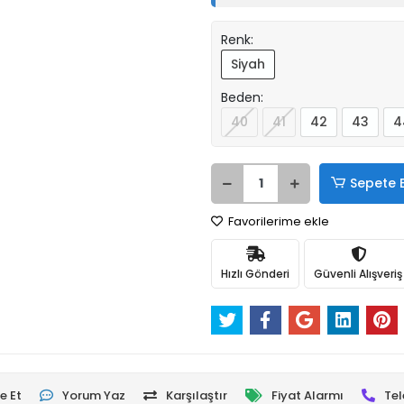
Renk:
Siyah
Beden:
40
41
42
43
4
Sepete 
Favorilerime ekle
Hızlı Gönderi
Güvenli Alışveriş
e Et
Yorum Yaz
Karşılaştır
Fiyat Alarmı
Tel