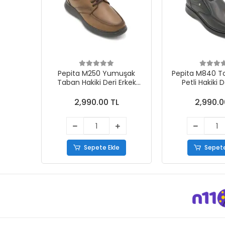
Pepita M250 Yumuşak
Pepita M840 To
Taban Hakiki Deri Erkek
Petli Hakiki D
Comfort Erkek Ayakkabı
Comfort Ayakk
Taba
2,990.00 TL
2,990.0
Sepete Ekle
Sepete