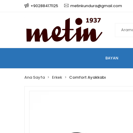
+902884171125
metinkundura@gmail.com
BAYAN
Ana Sayfa
Erkek
Comfort Ayakkabı