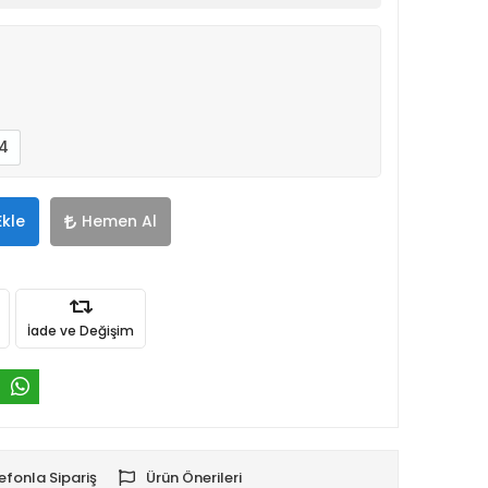
4
Ekle
Hemen Al
İade ve Değişim
efonla Sipariş
Ürün Önerileri