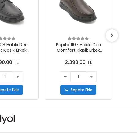
108 Hakiki Deri
Pepita 1107 Hakiki Deri
Pep
 Klasik Erkek
Comfort Klasik Erkek
Com
kabı Siyah
Ayakkabı Kahve
90.00 TL
2,390.00 TL
epete Ekle
Sepete Ekle