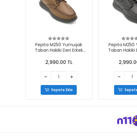
Pepita M250 Yumuşak
Pepita M250
Taban Hakiki Deri Erkek
Taban Hakiki 
Comfort Erkek Ayakkabı
Comfort Erkek
Taba
Siya
2,990.00 TL
2,990.0
Sepete Ekle
Sepete