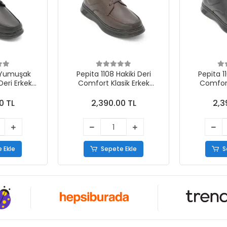
 Yumuşak
Pepita 1108 Hakiki Deri
Pepita 1
Deri Erkek
Comfort Klasik Erkek
Comfort
 Ayakkabı
Ayakkabı Kahve
Ayak
h
0 TL
2,390.00 TL
2,3
 Ekle
Sepete Ekle
S