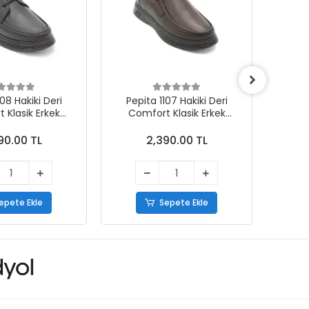
108 Hakiki Deri
Pepita 1107 Hakiki Deri
Pep
 Klasik Erkek
Comfort Klasik Erkek
Com
kabı Siyah
Ayakkabı Kahve
90.00 TL
2,390.00 TL
epete Ekle
Sepete Ekle