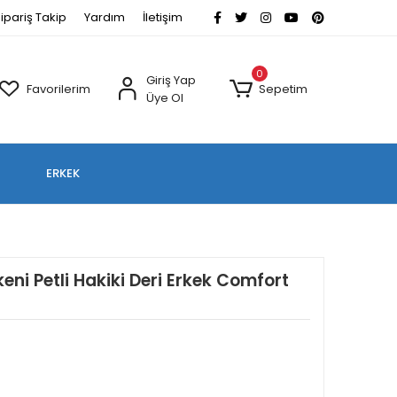
ipariş Takip
Yardım
İletişim
0
Giriş Yap
Favorilerim
Sepetim
Üye Ol
ERKEK
ni Petli Hakiki Deri Erkek Comfort