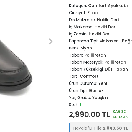
Kategori:
Comfort Ayakkabı
Cinsiyet:
Erkek
Dış Malzeme:
Hakiki Deri
İç Malzeme:
Hakiki Deri
İç Zemin:
Hakiki Deri
Kapanma Tipi:
Mokasen (Bağc
Renk:
Siyah
Taban:
Poliüretan
Taban Materyali:
Poliüretan
Taban Yüksekliği:
Düz Taban
Tarz:
Comfort
Ürün Durumu:
Yeni
Ürün Tipi:
Günlük
Yaş Grubu:
Yetişkin
Stok:
1
KARGO
2,990.00 TL
BEDAVA
Havale/EFT ile
2,840.50 TL