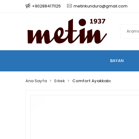
+902884171125
metinkundura@gmail.com
BAYAN
Ana Sayfa
Erkek
Comfort Ayakkabı