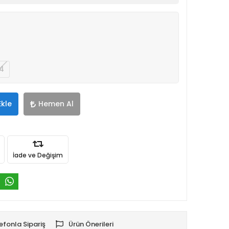
4
Ekle
Hemen Al
İade ve Değişim
efonla Sipariş
Ürün Önerileri