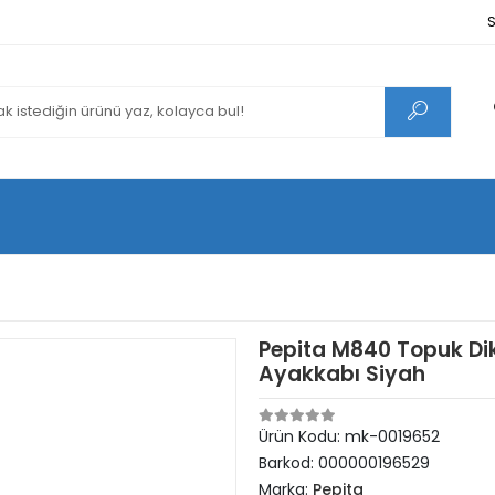
S
Pepita M840 Topuk Dike
Ayakkabı Siyah
Ürün Kodu:
mk-0019652
Barkod:
000000196529
Marka:
Pepita