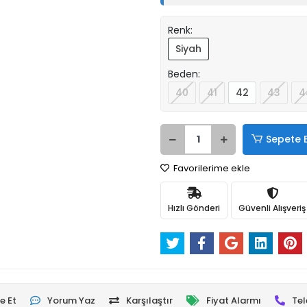
Renk:
Siyah
Beden:
40
41
42
43
4
Sepete 
Favorilerime ekle
Hızlı Gönderi
Güvenli Alışveriş
e Et
Yorum Yaz
Karşılaştır
Fiyat Alarmı
Tel