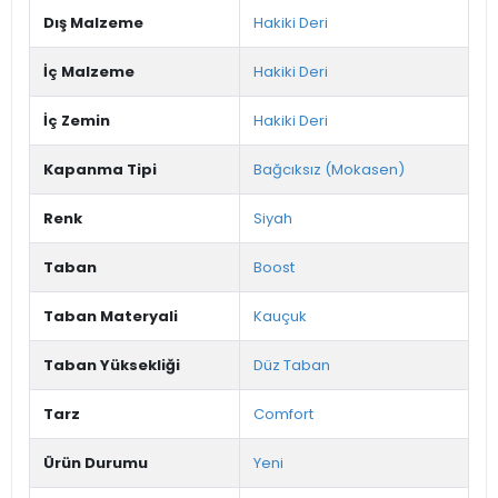
Dış Malzeme
Hakiki Deri
İç Malzeme
Hakiki Deri
İç Zemin
Hakiki Deri
Kapanma Tipi
Bağcıksız (Mokasen)
Renk
Siyah
Taban
Boost
Taban Materyali
Kauçuk
Taban Yüksekliği
Düz Taban
Tarz
Comfort
Ürün Durumu
Yeni