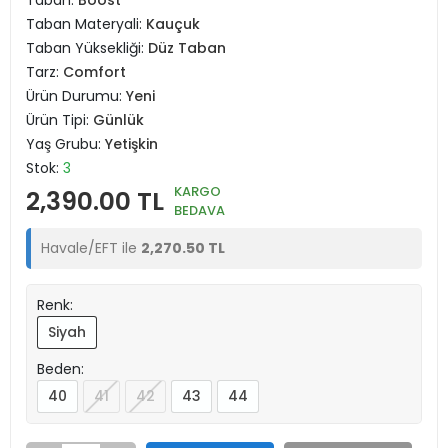
Taban:
Boost
Taban Materyali:
Kauçuk
Taban Yüksekliği:
Düz Taban
Tarz:
Comfort
Ürün Durumu:
Yeni
Ürün Tipi:
Günlük
Yaş Grubu:
Yetişkin
Stok:
3
KARGO
2,390.00 TL
BEDAVA
Havale/EFT ile
2,270.50 TL
Renk:
Siyah
Beden:
40
41
42
43
44