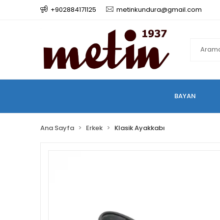
+902884171125
metinkundura@gmail.com
BAYAN
Ana Sayfa
Erkek
Klasik Ayakkabı