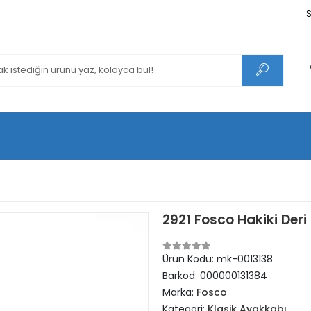
S
2921 Fosco Hakiki Der
Ürün Kodu:
mk-0013138
Barkod:
000000131384
Marka:
Fosco
Kategori:
Klasik Ayakkabı