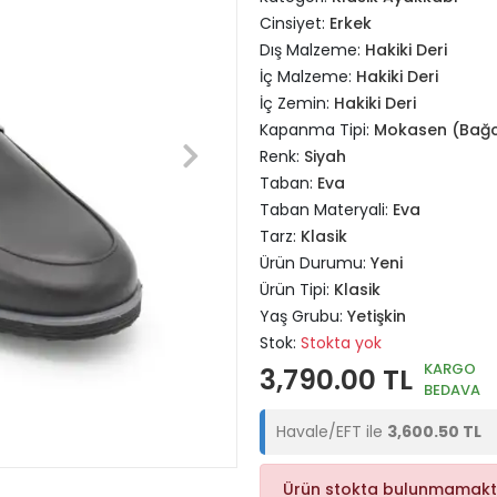
Cinsiyet:
Erkek
Dış Malzeme:
Hakiki Deri
İç Malzeme:
Hakiki Deri
İç Zemin:
Hakiki Deri
Kapanma Tipi:
Mokasen (Bağc
Renk:
Siyah
Taban:
Eva
Taban Materyali:
Eva
Tarz:
Klasik
Ürün Durumu:
Yeni
Ürün Tipi:
Klasik
Yaş Grubu:
Yetişkin
Stok:
Stokta yok
KARGO
3,790.00 TL
BEDAVA
Havale/EFT ile
3,600.50 TL
Ürün stokta bulunmamakt