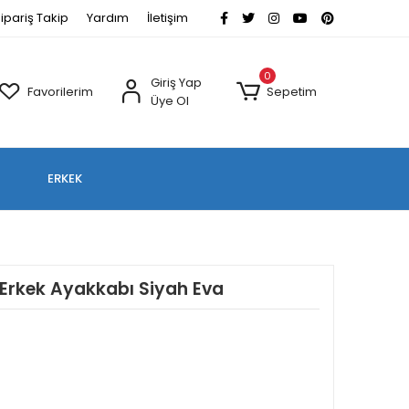
ipariş Takip
Yardım
İletişim
0
Giriş Yap
Favorilerim
Sepetim
Üye Ol
ERKEK
i Erkek Ayakkabı Siyah Eva