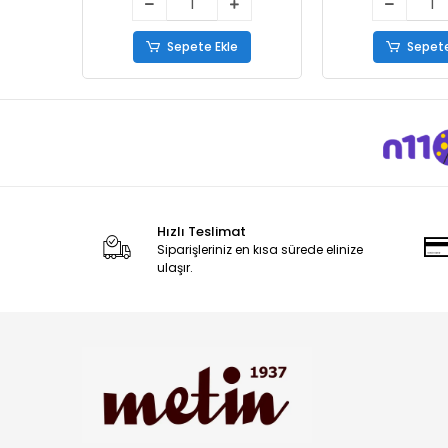
Sepete Ekle
Sepete
Hızlı Teslimat
Siparişleriniz en kısa sürede elinize
ulaşır.