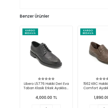
Benzer Ürünler
KARGO
KARGO
BEDAVA
BEDAVA
Libero L5776 Hakiki Deri Eva
1562 KRC Hakiki
Taban Klasik Erkek Ayakkabı
Comfort Ayakk
Siyah
4,000.00 TL
1,890.0