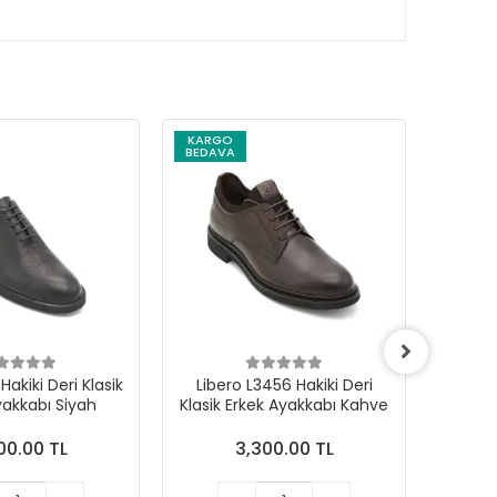
KARGO
KARG
BEDAVA
BEDAV
Hakiki Deri Klasik
Libero L3456 Hakiki Deri
Libe
yakkabı Siyah
Klasik Erkek Ayakkabı Kahve
Klasik
00.00 TL
3,300.00 TL