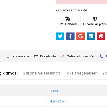
Favorilerime ekle
Hızlı Gönderi
Güvenli Alışveriş
Et
Yorum Yaz
Karşılaştır
Gelince Haber Ver
çıklaması
Garanti ve Teslimat
Taksit Seçenekleri
Yo
Erkek
Hakiki Deri