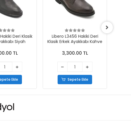
Hakiki Deri Klasik
Libero L3456 Hakiki Deri
Libe
yakkabı Siyah
Klasik Erkek Ayakkabı Kahve
Klasik
00.00 TL
3,300.00 TL
epete Ekle
Sepete Ekle