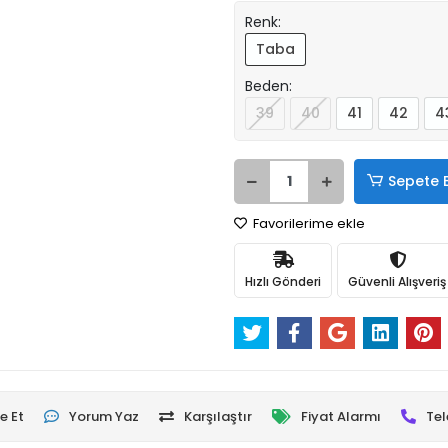
Renk:
Taba
Beden:
39
40
41
42
4
Sepete 
Favorilerime ekle
Hızlı Gönderi
Güvenli Alışveriş
e Et
Yorum Yaz
Karşılaştır
Fiyat Alarmı
Tel