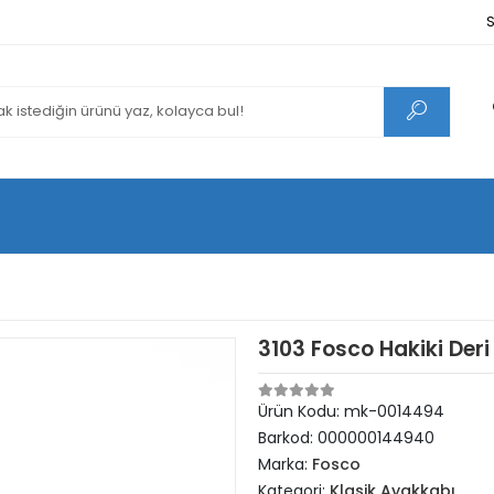
S
3103 Fosco Hakiki Der
Ürün Kodu:
mk-0014494
Barkod:
000000144940
Marka:
Fosco
Kategori:
Klasik Ayakkabı