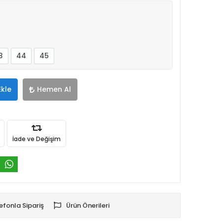
3
44
45
Ekle
Hemen Al
İade ve Değişim
efonla Sipariş
Ürün Önerileri