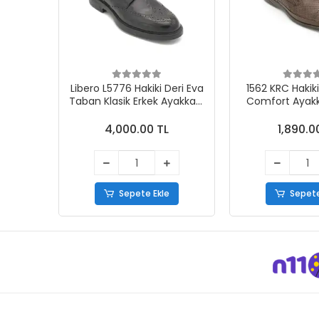
Libero L5776 Hakiki Deri Eva
1562 KRC Hakiki
Taban Klasik Erkek Ayakkabı
Comfort Ayakk
Siyah
4,000.00 TL
1,890.0
Sepete Ekle
Sepete