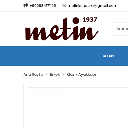
+902884171125
metinkundura@gmail.com
BAYAN
Ana Sayfa
Erkek
Klasik Ayakkabı