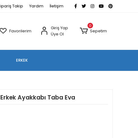
ipariş Takip
Yardım
İletişim
0
Giriş Yap
Favorilerim
Sepetim
Üye Ol
ERKEK
i Erkek Ayakkabı Taba Eva