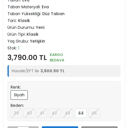
Taban:
Eva
Taban Materyali:
Eva
Taban Yüksekliği:
Düz Taban
Tarz:
Klasik
Ürün Durumu:
Yeni
Ürün Tipi:
Klasik
Yaş Grubu:
Yetişkin
Stok:
1
KARGO
3,790.00 TL
BEDAVA
Havale/EFT ile
3,600.50 TL
Renk:
Siyah
Beden:
39
40
41
42
43
44
45