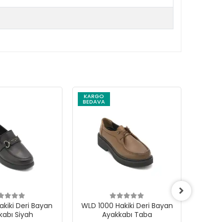
KARGO
KARG
BEDAVA
BEDAV
i Deri Bayan
WLD 1000 Hakiki Deri Bayan
WLD 1000
kabı Siyah
Ayakkabı Taba