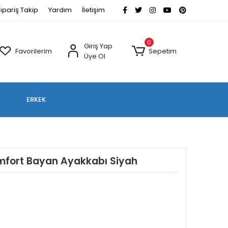
ipariş Takip
Yardım
İletişim
0
Giriş Yap
Favorilerim
Sepetim
Üye Ol
ERKEK
omfort Bayan Ayakkabı Siyah