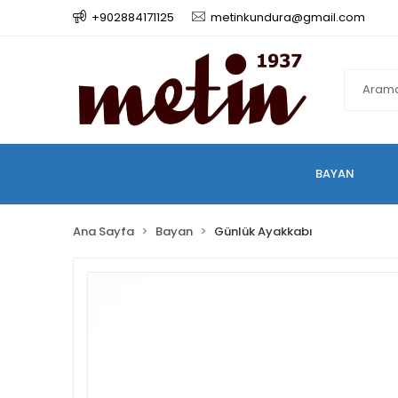
+902884171125
metinkundura@gmail.com
BAYAN
Ana Sayfa
Bayan
Günlük Ayakkabı