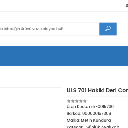
S
ULS 701 Hakiki Deri C
Ürün Kodu:
mk-0015730
Barkod:
000000157308
Marka:
Metin Kundura
Kategori:
Günlük Ayakkabı