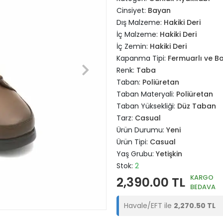
Cinsiyet:
Bayan
Dış Malzeme:
Hakiki Deri
İç Malzeme:
Hakiki Deri
İç Zemin:
Hakiki Deri
Kapanma Tipi:
Fermuarlı ve Ba
Renk:
Taba
Taban:
Poliüretan
Taban Materyali:
Poliüretan
Taban Yüksekliği:
Düz Taban
Tarz:
Casual
Ürün Durumu:
Yeni
Ürün Tipi:
Casual
Yaş Grubu:
Yetişkin
Stok:
2
KARGO
2,390.00 TL
BEDAVA
Havale/EFT ile
2,270.50 TL