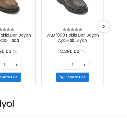
i Deri Bayan
WLD 1000 Hakiki Deri Bayan
WLD 1000
kabı Taba
Ayakkabı Siyah
Aya
90.00 TL
2,390.00 TL
epete Ekle
Sepete Ekle