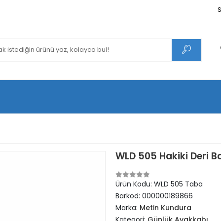
S
WLD 505 Hakiki Deri 
Ürün Kodu:
WLD 505 Taba
Barkod:
000000189866
Marka:
Metin Kundura
Kategori:
Günlük Ayakkabı