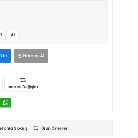
0
41
Ekle
Hemen Al
İade ve Değişim
efonla Sipariş
Ürün Önerileri