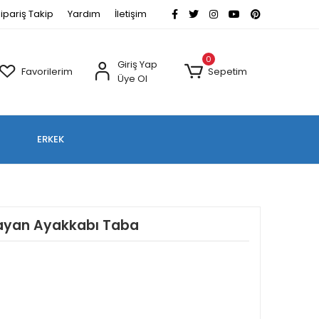
ipariş Takip
Yardım
İletişim
0
Giriş Yap
Favorilerim
Sepetim
Üye Ol
ERKEK
Bayan Ayakkabı Taba