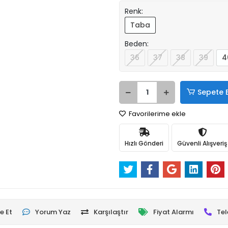
Renk:
Taba
Beden:
36
37
38
39
4
Sepete 
Favorilerime ekle
Hızlı Gönderi
Güvenli Alışveriş
e Et
Yorum Yaz
Karşılaştır
Fiyat Alarmı
Tel