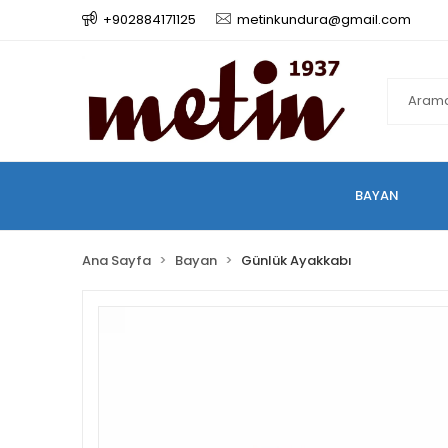
+902884171125
metinkundura@gmail.com
BAYAN
Ana Sayfa
Bayan
Günlük Ayakkabı