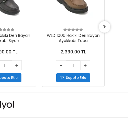
i Deri Bayan
WLD 1000 Hakiki Deri Bayan
WLD 1000
kabı Siyah
Ayakkabı Taba
90.00 TL
2,390.00 TL
epete Ekle
Sepete Ekle