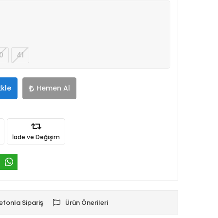
0
41
Ekle
Hemen Al
İade ve Değişim
efonla Sipariş
Ürün Önerileri