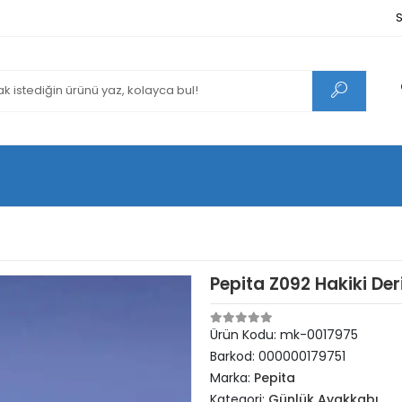
S
Pepita Z092 Hakiki De
Ürün Kodu:
mk-0017975
Barkod:
000000179751
Marka:
Pepita
Kategori:
Günlük Ayakkabı