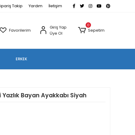
ipariş Takip
Yardım
İletişim
0
Giriş Yap
Favorilerim
Sepetim
Üye Ol
ERKEK
ri Yazlık Bayan Ayakkabı Siyah