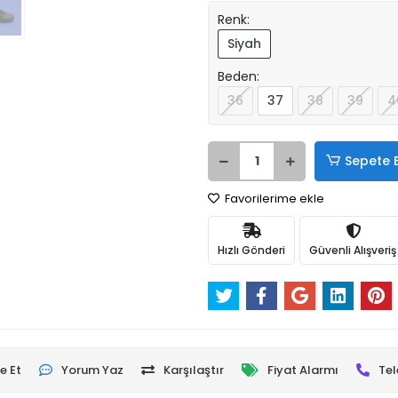
Renk:
Siyah
Beden:
36
37
38
39
4
Sepete 
Favorilerime ekle
Hızlı Gönderi
Güvenli Alışveriş
e Et
Yorum Yaz
Karşılaştır
Fiyat Alarmı
Tel