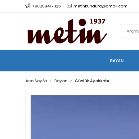
+902884171125
metinkundura@gmail.com
BAYAN
Ana Sayfa
Bayan
Günlük Ayakkabı