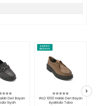
KARGO
KARG
BEDAVA
BEDAV
i Deri Bayan
WLD 1000 Hakiki Deri Bayan
WLD 1000
kabı Siyah
Ayakkabı Taba