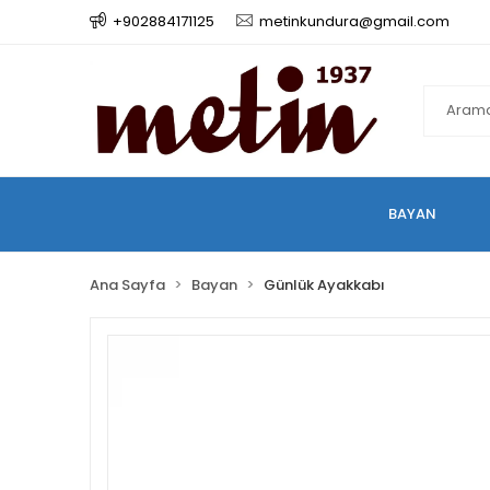
+902884171125
metinkundura@gmail.com
BAYAN
Ana Sayfa
Bayan
Günlük Ayakkabı