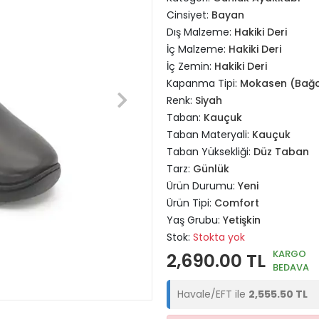
Cinsiyet:
Bayan
Dış Malzeme:
Hakiki Deri
İç Malzeme:
Hakiki Deri
İç Zemin:
Hakiki Deri
Kapanma Tipi:
Mokasen (Bağc
Renk:
Siyah
Taban:
Kauçuk
Taban Materyali:
Kauçuk
Taban Yüksekliği:
Düz Taban
Tarz:
Günlük
Ürün Durumu:
Yeni
Ürün Tipi:
Comfort
Yaş Grubu:
Yetişkin
Stok:
Stokta yok
KARGO
2,690.00 TL
BEDAVA
Havale/EFT ile
2,555.50 TL