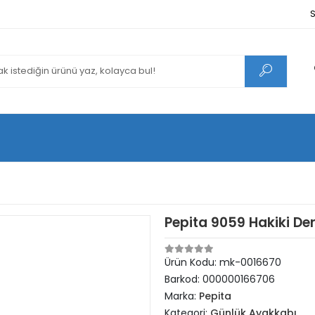
S
Pepita 9059 Hakiki De
Ürün Kodu:
mk-0016670
Barkod:
000000166706
Marka:
Pepita
Kategori:
Günlük Ayakkabı