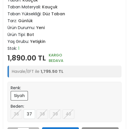
Taban:
Kauçuk
Taban Materyali:
Kauçuk
Taban Yüksekliği:
Düz Taban
Tarz:
Günlük
Ürün Durumu:
Yeni
Ürün Tipi:
Bot
Yaş Grubu:
Yetişkin
Stok:
1
KARGO
1,890.00 TL
BEDAVA
Havale/EFT ile
1,795.50 TL
Renk:
Siyah
Beden:
36
37
38
39
40