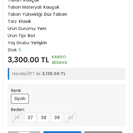
Taban:
Kauçuk
Taban Materyali:
Kauçuk
Taban Yüksekliği:
Düz Taban
Tarz:
Klasik
Ürün Durumu:
Yeni
Ürün Tipi:
Bot
Yaş Grubu:
Yetişkin
Stok:
5
KARGO
3,300.00 TL
BEDAVA
Havale/EFT ile
3,135.00 TL
Renk:
Siyah
Beden:
36
37
38
39
40