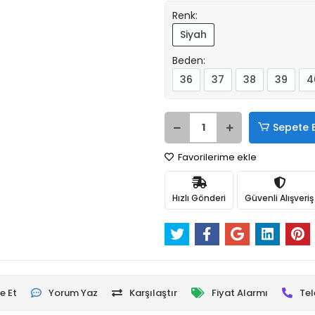
Renk:
Siyah
Beden:
36
37
38
39
4
Sepete 
Favorilerime ekle
Hızlı Gönderi
Güvenli Alışveriş
e Et
Yorum Yaz
Karşılaştır
Fiyat Alarmı
Tel