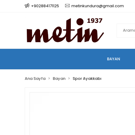
+902884171125
metinkundura@gmail.com
BAYAN
Ana Sayfa
Bayan
Spor Ayakkabı