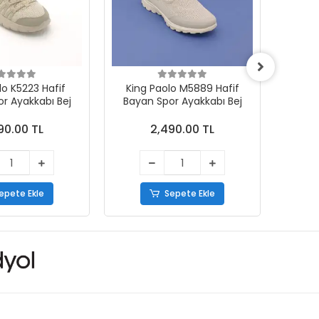
lo K5223 Hafif
King Paolo M5889 Hafif
Guja
r Ayakkabı Bej
Bayan Spor Ayakkabı Bej
90.00 TL
2,490.00 TL
epete Ekle
Sepete Ekle