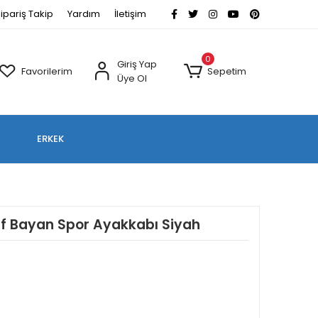
ipariş Takip
Yardım
İletişim
0
Giriş Yap
Favorilerim
Sepetim
Üye Ol
ERKEK
if Bayan Spor Ayakkabı Siyah