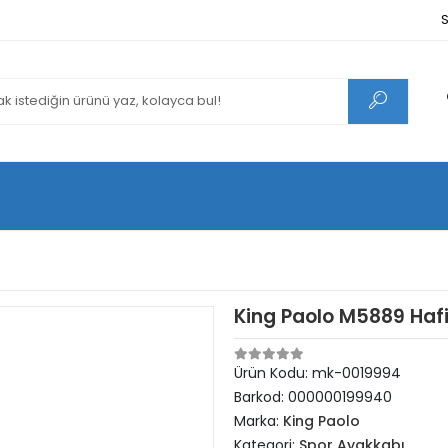
S
King Paolo M5889 Haf
Ürün Kodu:
mk-0019994
Barkod:
000000199940
Marka:
King Paolo
Kategori:
Spor Ayakkabı