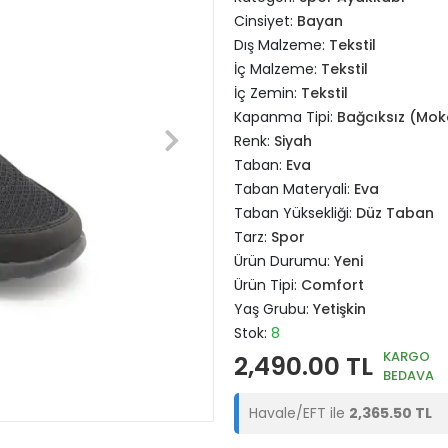
Cinsiyet:
Bayan
Dış Malzeme:
Tekstil
İç Malzeme:
Tekstil
İç Zemin:
Tekstil
Kapanma Tipi:
Bağcıksız (Mo
Renk:
Siyah
Taban:
Eva
Taban Materyali:
Eva
Taban Yüksekliği:
Düz Taban
Tarz:
Spor
Ürün Durumu:
Yeni
Ürün Tipi:
Comfort
Yaş Grubu:
Yetişkin
Stok:
8
KARGO
2,490.00 TL
BEDAVA
Havale/EFT ile
2,365.50 TL