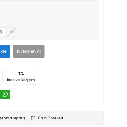
0
41
Ekle
Hemen Al
İade ve Değişim
efonla Sipariş
Ürün Önerileri