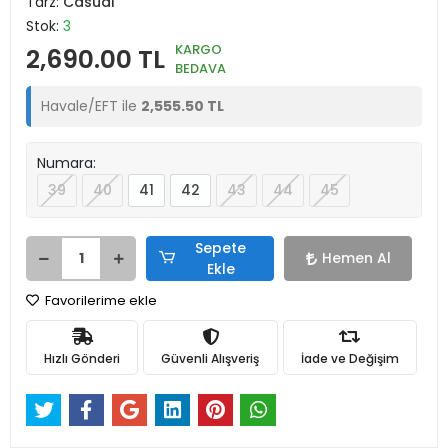
Tarz:
Casual
Stok:
3
KARGO
2,690.00 TL
BEDAVA
Havale/EFT ile
2,555.50 TL
Numara:
39
40
41
42
43
44
45
Sepete
Hemen Al
Ekle
Favorilerime ekle
Hızlı Gönderi
Güvenli Alışveriş
İade ve Değişim