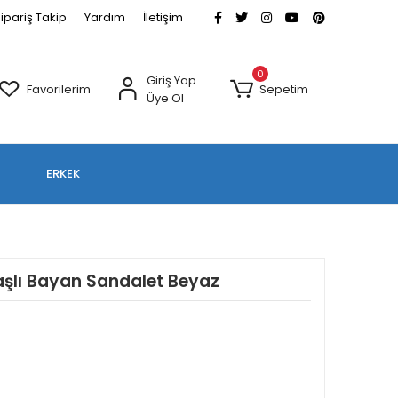
ipariş Takip
Yardım
İletişim
0
Giriş Yap
Favorilerim
Sepetim
Üye Ol
ERKEK
aşlı Bayan Sandalet Beyaz