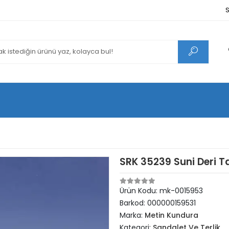
S
SRK 35239 Suni Deri T
Ürün Kodu:
mk-0015953
Barkod:
000000159531
Marka:
Metin Kundura
Kategori:
Sandalet Ve Terlik