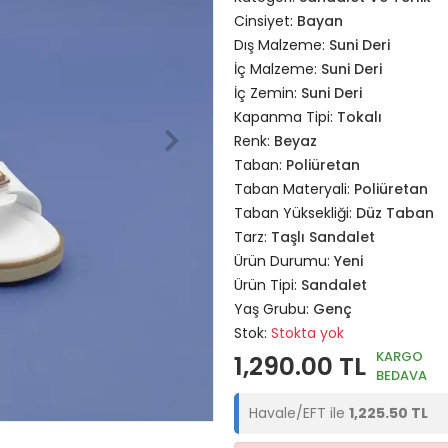
Cinsiyet:
Bayan
Dış Malzeme:
Suni Deri
İç Malzeme:
Suni Deri
İç Zemin:
Suni Deri
Kapanma Tipi:
Tokalı
Renk:
Beyaz
Taban:
Poliüretan
Taban Materyali:
Poliüretan
Taban Yüksekliği:
Düz Taban
Tarz:
Taşlı Sandalet
Ürün Durumu:
Yeni
Ürün Tipi:
Sandalet
Yaş Grubu:
Genç
Stok:
Stokta yok
KARGO
1,290.00 TL
BEDAVA
Havale/EFT ile
1,225.50 TL