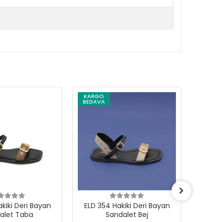
KARGO
KARG
BEDAVA
BEDAV
kiki Deri Bayan
ELD 354 Hakiki Deri Bayan
EKN 0
alet Taba
Sandalet Bej
S