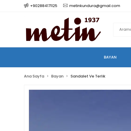
+902884171125
metinkundura@gmail.com
BAYAN
Ana Sayfa
Bayan
Sandalet Ve Terlik