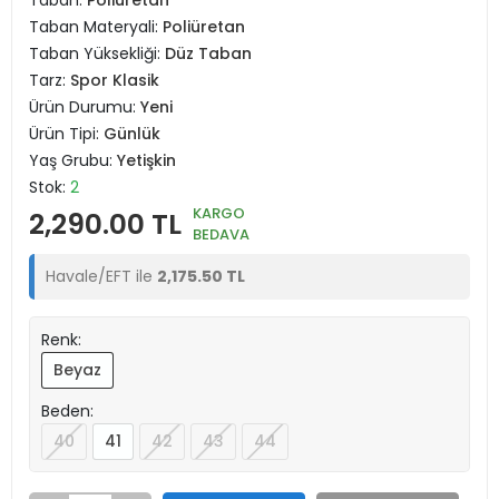
Taban:
Poliüretan
Taban Materyali:
Poliüretan
Taban Yüksekliği:
Düz Taban
Tarz:
Spor Klasik
Ürün Durumu:
Yeni
Ürün Tipi:
Günlük
Yaş Grubu:
Yetişkin
Stok:
2
KARGO
2,290.00 TL
BEDAVA
Havale/EFT ile
2,175.50 TL
Renk:
Beyaz
Beden:
40
41
42
43
44