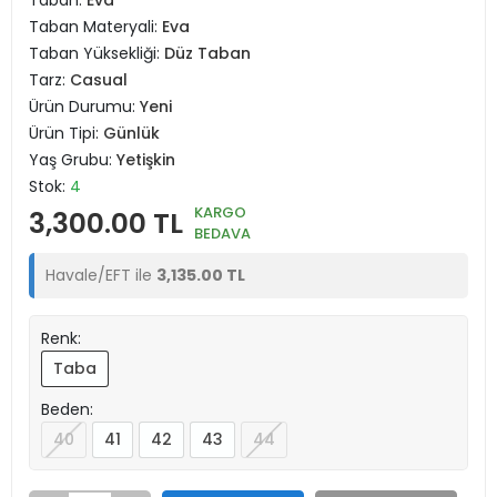
Taban:
Eva
Taban Materyali:
Eva
Taban Yüksekliği:
Düz Taban
Tarz:
Casual
Ürün Durumu:
Yeni
Ürün Tipi:
Günlük
Yaş Grubu:
Yetişkin
Stok:
4
KARGO
3,300.00 TL
BEDAVA
Havale/EFT ile
3,135.00 TL
Renk:
Taba
Beden:
40
41
42
43
44