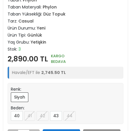
Taban:
Phylon
Taban Materyali:
Phylon
Taban Yüksekliği:
Düz Topuk
Tarz:
Casual
Ürün Durumu:
Yeni
Ürün Tipi:
Günlük
Yaş Grubu:
Yetişkin
Stok:
3
KARGO
2,890.00 TL
BEDAVA
Havale/EFT ile
2,745.50 TL
Renk:
Siyah
Beden:
40
41
42
43
44