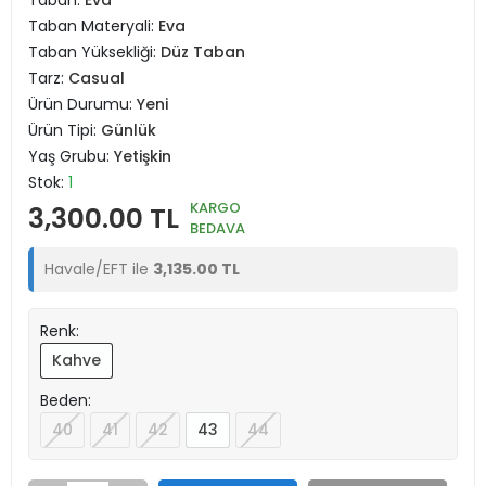
Taban:
Eva
Taban Materyali:
Eva
Taban Yüksekliği:
Düz Taban
Tarz:
Casual
Ürün Durumu:
Yeni
Ürün Tipi:
Günlük
Yaş Grubu:
Yetişkin
Stok:
1
KARGO
3,300.00 TL
BEDAVA
Havale/EFT ile
3,135.00 TL
Renk:
Kahve
Beden:
40
41
42
43
44