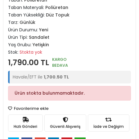
Taban:
Poliüretan
Taban Materyali:
Poliüretan
Taban Yüksekliği:
Düz Topuk
Tarz:
Günlük
Ürün Durumu:
Yeni
Ürün Tipi:
Sandalet
Yaş Grubu:
Yetişkin
Stok:
Stokta yok
KARGO
1,790.00 TL
BEDAVA
Havale/EFT ile
1,700.50 TL
Ürün stokta bulunmamaktadır.
Favorilerime ekle
Hızlı Gönderi
Güvenli Alışveriş
İade ve Değişim