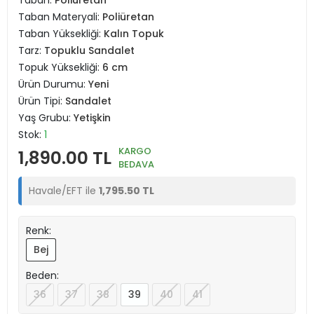
Taban:
Poliüretan
Taban Materyali:
Poliüretan
Taban Yüksekliği:
Kalın Topuk
Tarz:
Topuklu Sandalet
Topuk Yüksekliği:
6 cm
Ürün Durumu:
Yeni
Ürün Tipi:
Sandalet
Yaş Grubu:
Yetişkin
Stok:
1
KARGO
1,890.00 TL
BEDAVA
Havale/EFT ile
1,795.50 TL
Renk:
Bej
Beden:
36
37
38
39
40
41