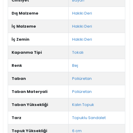
Cinsiyet
Bayan
Dış Malzeme
Hakiki Deri
İç Malzeme
Hakiki Deri
İç Zemin
Hakiki Deri
Kapanma Tipi
Tokalı
Renk
Bej
Taban
Poliüretan
Taban Materyali
Poliüretan
Taban Yüksekliği
Kalın Topuk
Tarz
Topuklu Sandalet
Topuk Yüksekliği
6 cm