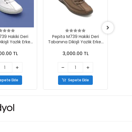
39 Hakiki Deri
Pepita M739 Hakiki Deri
Pepi
işli Yazlık Erkek
Tabanına Dikişli Yazlık Erkek
Tabanın
kabı Beyaz
Ayakkabı Taba
00.00 TL
3,000.00 TL
epete Ekle
Sepete Ekle