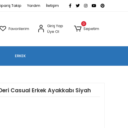
ipariş Takip
Yardım
İletişim
0
Giriş Yap
Favorilerim
Sepetim
Üye Ol
ERKEK
Deri Casual Erkek Ayakkabı Siyah