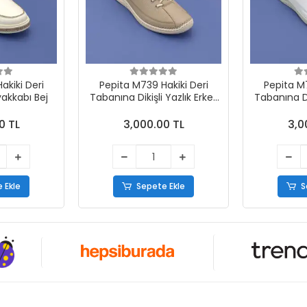
akiki Deri
Pepita M739 Hakiki Deri
Pepita M7
yakkabı Bej
Tabanına Dikişli Yazlık Erkek
Tabanına Dik
Ayakkabı Vizon
Ayak
0 TL
3,000.00 TL
3,0
 Ekle
Sepete Ekle
S