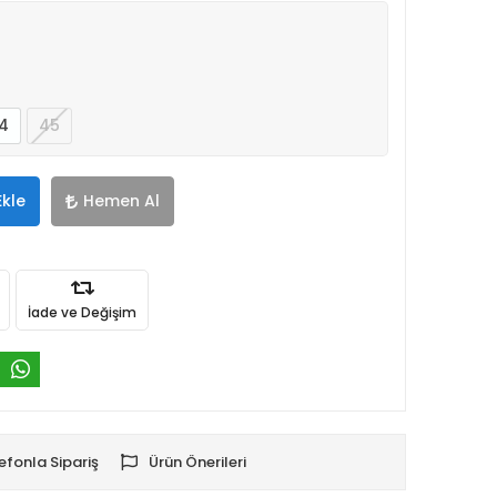
4
45
Ekle
Hemen Al
İade ve Değişim
efonla Sipariş
Ürün Önerileri