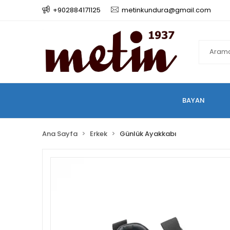
+902884171125
metinkundura@gmail.com
BAYAN
Ana Sayfa
Erkek
Günlük Ayakkabı