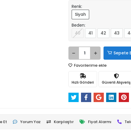
Renk:
Siyah
Beden:
40
41
42
43
4
Sepete 
Favorilerime ekle
Hızlı Gönderi
Güvenli Alışveriş
e Et
Yorum Yaz
Karşılaştır
Fiyat Alarmı
Tel