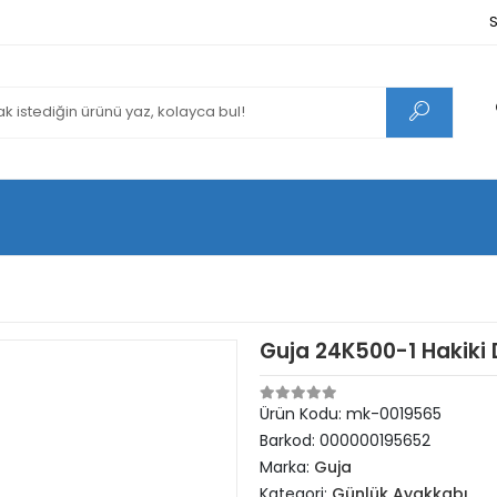
S
Guja 24K500-1 Hakiki 
Ürün Kodu:
mk-0019565
Barkod:
000000195652
Marka:
Guja
Kategori:
Günlük Ayakkabı