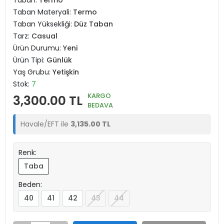
Taban:
Termo
Taban Materyali:
Termo
Taban Yüksekliği:
Düz Taban
Tarz:
Casual
Ürün Durumu:
Yeni
Ürün Tipi:
Günlük
Yaş Grubu:
Yetişkin
Stok:
7
KARGO
3,300.00 TL
BEDAVA
Havale/EFT ile
3,135.00 TL
Renk:
Taba
Beden:
40
41
42
43
44