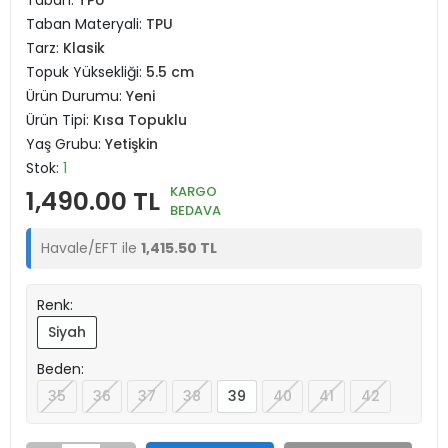
Taban:
TPU
Taban Materyali:
TPU
Tarz:
Klasik
Topuk Yüksekliği:
5.5 cm
Ürün Durumu:
Yeni
Ürün Tipi:
Kısa Topuklu
Yaş Grubu:
Yetişkin
Stok:
1
KARGO
1,490.00 TL
BEDAVA
Havale/EFT ile
1,415.50 TL
Renk:
Siyah
Beden:
35
36
37
38
39
40
41
42