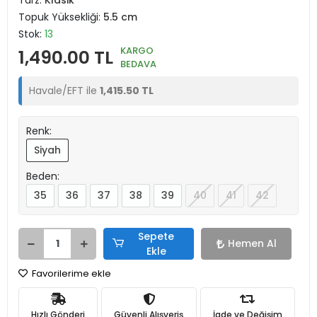
Tarz:
Klasik
Topuk Yüksekliği:
5.5 cm
Stok:
13
KARGO
1,490.00 TL
BEDAVA
Havale/EFT ile
1,415.50 TL
Renk:
Siyah
Beden:
35
36
37
38
39
40
41
42
Sepete
Hemen Al
Ekle
Favorilerime ekle
Hızlı Gönderi
Güvenli Alışveriş
İade ve Değişim