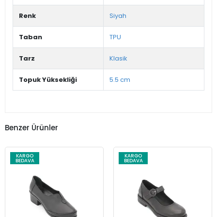
Renk
Siyah
Taban
TPU
Tarz
Klasik
Topuk Yüksekliği
5.5 cm
Benzer Ürünler
KARGO
KARGO
BEDAVA
BEDAVA