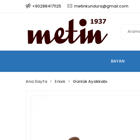
+902884171125
metinkundura@gmail.com
BAYAN
Ana Sayfa
Erkek
Günlük Ayakkabı