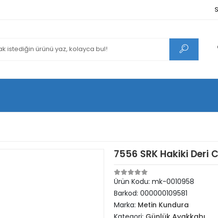
S
7556 SRK Hakiki Deri
Ürün Kodu:
mk-0010958
Barkod:
000000109581
Marka:
Metin Kundura
Kategori:
Günlük Ayakkabı