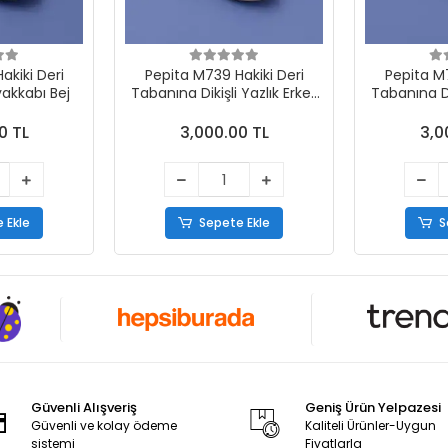
akiki Deri
Pepita M739 Hakiki Deri
Pepita M7
yakkabı Bej
Tabanına Dikişli Yazlık Erkek
Tabanına Dik
Ayakkabı Vizon
Ayak
0 TL
3,000.00 TL
3,0
 Ekle
Sepete Ekle
S
Güvenli Alışveriş
Geniş Ürün Yelpazesi
Güvenli ve kolay ödeme
Kaliteli Ürünler-Uygun
sistemi
Fiyatlarla