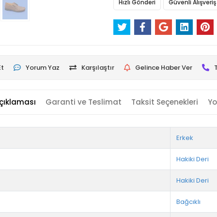
Hızlı Gönderi
Güvenli Alışveriş
Et
Yorum Yaz
Karşılaştır
Gelince Haber Ver
çıklaması
Garanti ve Teslimat
Taksit Seçenekleri
Yo
Erkek
Hakiki Deri
Hakiki Deri
Bağcıklı