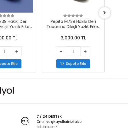
39 Hakiki Deri
Pepita M739 Hakiki Deri
Pepi
işli Yazlık Erkek
Tabanına Dikişli Yazlık Erkek
Tabanın
kabı Beyaz
Ayakkabı Taba
00.00 TL
3,000.00 TL
epete Ekle
Sepete Ekle
7 / 24 DESTEK
Öneri ve şikayetlerinizi bize
iletebilirsiniz.