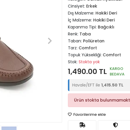
Cinsiyet:
Erkek
Dış Malzeme:
Hakiki Deri
İç Malzeme:
Hakiki Deri
Kapanma Tipi:
Bağcıklı
Renk:
Taba
Taban:
Poliüretan
Tarz:
Comfort
Topuk Yüksekliği:
Comfort
Stok:
Stokta yok
KARGO
1,490.00 TL
BEDAVA
Havale/EFT ile
1,415.50 TL
Ürün stokta bulunmamakt
Favorilerime ekle