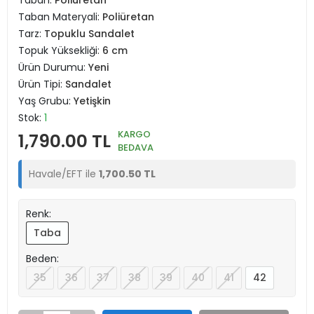
Taban:
Poliüretan
Taban Materyali:
Poliüretan
Tarz:
Topuklu Sandalet
Topuk Yüksekliği:
6 cm
Ürün Durumu:
Yeni
Ürün Tipi:
Sandalet
Yaş Grubu:
Yetişkin
Stok:
1
KARGO
1,790.00 TL
BEDAVA
Havale/EFT ile
1,700.50 TL
Renk:
Taba
Beden:
35
36
37
38
39
40
41
42