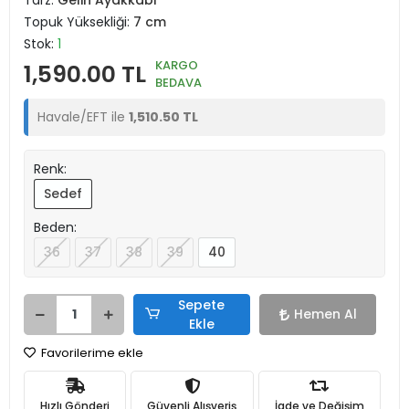
Tarz:
Gelin Ayakkabı
Topuk Yüksekliği:
7 cm
Stok:
1
KARGO
1,590.00 TL
BEDAVA
Havale/EFT ile
1,510.50 TL
Renk:
Sedef
Beden:
36
37
38
39
40
Sepete
Hemen Al
Ekle
Favorilerime ekle
Hızlı Gönderi
Güvenli Alışveriş
İade ve Değişim