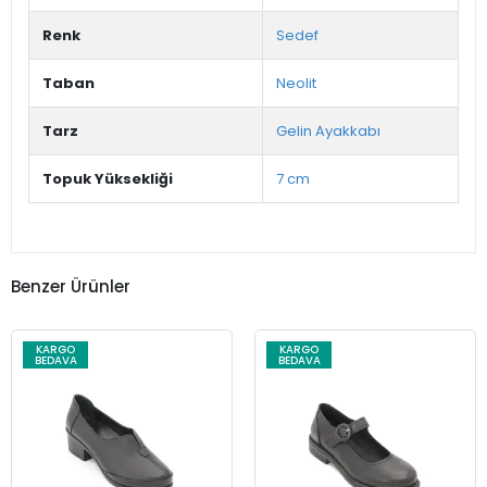
Renk
Sedef
Taban
Neolit
Tarz
Gelin Ayakkabı
Topuk Yüksekliği
7 cm
Benzer Ürünler
KARGO
KARGO
BEDAVA
BEDAVA