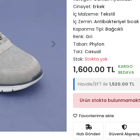
Cinsiyet:
Erkek
İç Malzeme:
Tekstil
İç Zemin:
Antibakteriyel Sıcak
Kapanma Tipi:
Bağcıklı
Renk:
Gri
Taban:
Phylon
Tarz:
Casual
Stok:
Stokta yok
KARGO
1,600.00 TL
BEDAVA
Havale/EFT ile
1,520.00 TL
Ürün stokta bulunmamakt
Favorilerime ekle
Hızlı Gönderi
Güvenli Alışveriş