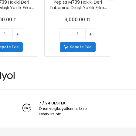
39 Hakiki Deri
Pepita M739 Hakiki Deri
Pepi
işli Yazlık Erkek
Tabanına Dikişli Yazlık Erkek
Tabanın
kabı Beyaz
Ayakkabı Taba
00.00 TL
3,000.00 TL
epete Ekle
Sepete Ekle
7 / 24 DESTEK
Öneri ve şikayetlerinizi bize
iletebilirsiniz.