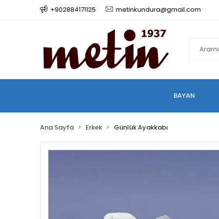
+902884171125
metinkundura@gmail.com
BAYAN
Ana Sayfa
Erkek
Günlük Ayakkabı