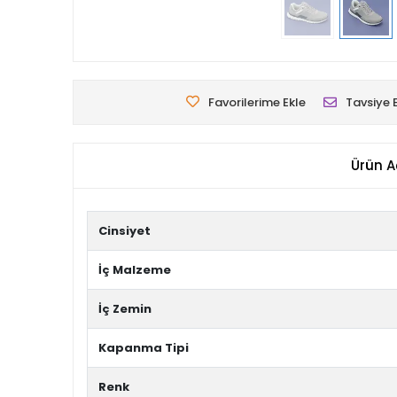
Favorilerime Ekle
Tavsiye 
Ürün A
Cinsiyet
İç Malzeme
İç Zemin
Kapanma Tipi
Renk