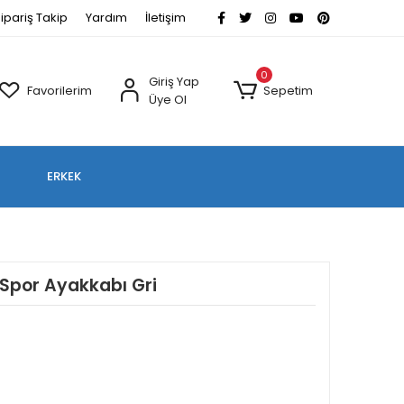
ipariş Takip
Yardım
İletişim
0
Giriş Yap
Favorilerim
Sepetim
Üye Ol
ERKEK
 Spor Ayakkabı Gri