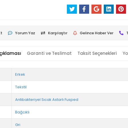
Et
Yorum Yaz
Karşılaştır
Gelince Haber Ver
çıklaması
Garanti ve Teslimat
Taksit Seçenekleri
Yo
Erkek
Tekstil
Antibakteriyel Sıcak Astarlı Fusped
Bağcıklı
Gri