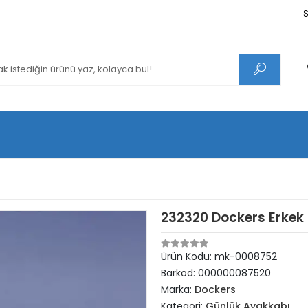
S
232320 Dockers Erkek
Ürün Kodu:
mk-0008752
Barkod:
000000087520
Marka:
Dockers
Kategori:
Günlük Ayakkabı