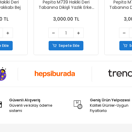
akiki Deri
Pepita M739 Hakiki Deri
Pepita M7
yakkabı Bej
Tabanına Dikişli Yazlık Erkek
Tabanına Dik
Ayakkabı Vizon
Ayak
0 TL
3,000.00 TL
3,0
 Ekle
Sepete Ekle
S
Güvenli Alışveriş
Geniş Ürün Yelpazesi
Güvenli ve kolay ödeme
Kaliteli Ürünler-Uygun
sistemi
Fiyatlarla