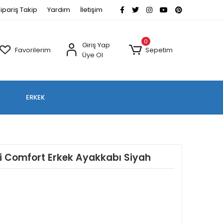
ipariş Takip
Yardım
İletişim
0
Giriş Yap
Favorilerim
Sepetim
Üye Ol
ERKEK
i Comfort Erkek Ayakkabı Siyah