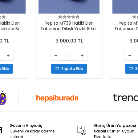
akiki Deri
Pepita M739 Hakiki Deri
Pepita M7
yakkabı Bej
Tabanına Dikişli Yazlık Erkek
Tabanına Dik
Ayakkabı Vizon
Ayak
0 TL
3,000.00 TL
3,0
 Ekle
Sepete Ekle
S
Güvenli Alışveriş
Geniş Ürün Yelpazesi
Güvenli ve kolay ödeme
Kaliteli Ürünler-Uygun
sistemi
Fiyatlarla