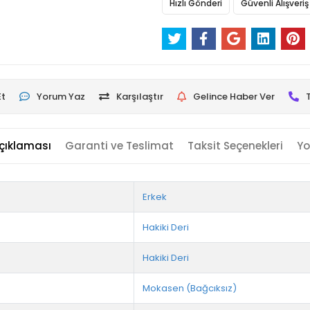
Hızlı Gönderi
Güvenli Alışveriş
Et
Yorum Yaz
Karşılaştır
Gelince Haber Ver
çıklaması
Garanti ve Teslimat
Taksit Seçenekleri
Yo
Erkek
Hakiki Deri
Hakiki Deri
Mokasen (Bağcıksız)