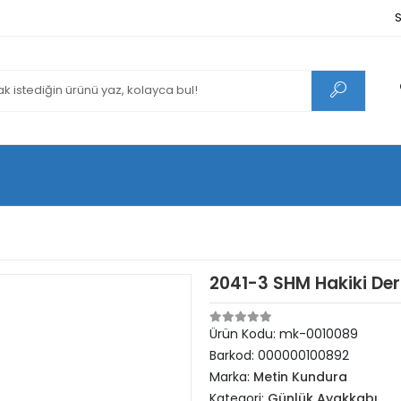
S
2041-3 SHM Hakiki Der
Ürün Kodu:
mk-0010089
Barkod:
000000100892
Marka:
Metin Kundura
Kategori:
Günlük Ayakkabı