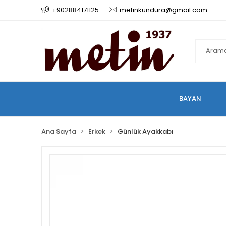
+902884171125
metinkundura@gmail.com
BAYAN
Ana Sayfa
Erkek
Günlük Ayakkabı