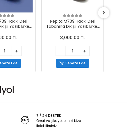
39 Hakiki Deri
Pepita M739 Hakiki Deri
Pepi
işli Yazlık Erkek
Tabanına Dikişli Yazlık Erkek
Tabanın
kabı Beyaz
Ayakkabı Taba
00.00 TL
3,000.00 TL
epete Ekle
Sepete Ekle
7 / 24 DESTEK
Öneri ve şikayetlerinizi bize
iletebilirsiniz.