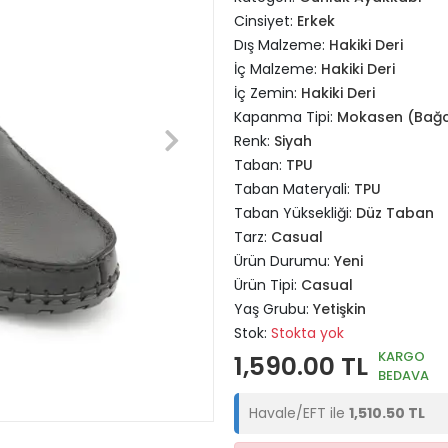
Cinsiyet:
Erkek
Dış Malzeme:
Hakiki Deri
İç Malzeme:
Hakiki Deri
İç Zemin:
Hakiki Deri
Kapanma Tipi:
Mokasen (Bağc
Renk:
Siyah
Taban:
TPU
Taban Materyali:
TPU
Taban Yüksekliği:
Düz Taban
Tarz:
Casual
Ürün Durumu:
Yeni
Ürün Tipi:
Casual
Yaş Grubu:
Yetişkin
Stok:
Stokta yok
KARGO
1,590.00 TL
BEDAVA
Havale/EFT ile
1,510.50 TL