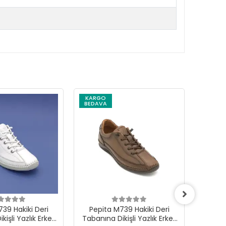
KARGO
KARG
BEDAVA
BEDAV
39 Hakiki Deri
Pepita M739 Hakiki Deri
Pepi
işli Yazlık Erkek
Tabanına Dikişli Yazlık Erkek
Tabanın