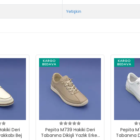
Yetişkin
KARGO
KARGO
BEDAVA
BEDAVA
akiki Deri
Pepita M739 Hakiki Deri
Pepita M7
yakkabı Bej
Tabanına Dikişli Yazlık Erkek
Tabanına Dik