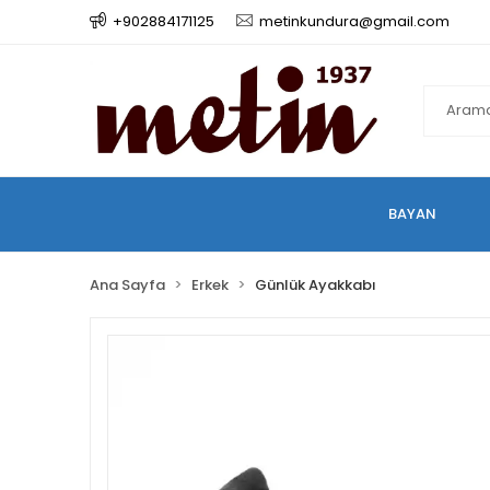
+902884171125
metinkundura@gmail.com
BAYAN
Ana Sayfa
Erkek
Günlük Ayakkabı