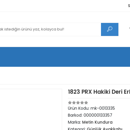
S
1823 PRX Hakiki Deri 
Ürün Kodu:
mk-0013335
Barkod:
000000133357
Marka:
Metin Kundura
Kategori:
Günlük Ayakkabı