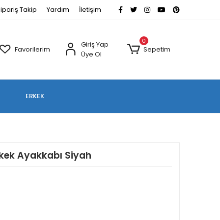
ipariş Takip
Yardım
İletişim
0
Giriş Yap
Favorilerim
Sepetim
Üye Ol
ERKEK
Erkek Ayakkabı Siyah